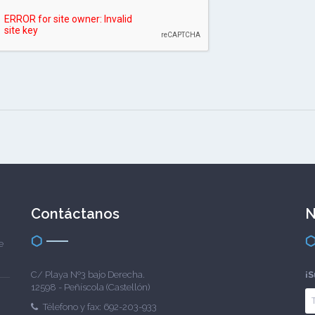
Contáctanos
N
e
C/ Playa Nº3 bajo Derecha.
¡S
12598 - Peñíscola (Castellón)
Télefono y fax: 692-203-933