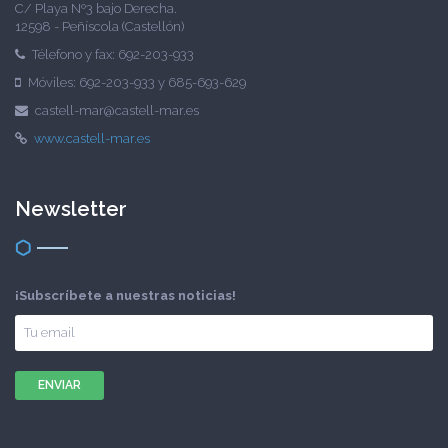
C/ Playa Nº3 bajo Derecha.
12598 - Peñíscola (Castellón)
Télefono y fax: 692-203-933
Móviles: 692-203-933 y 685-693-629
castell-mar@castell-mar.es
www.castell-mar.es
Newsletter
¡Subscríbete a nuestras noticias!